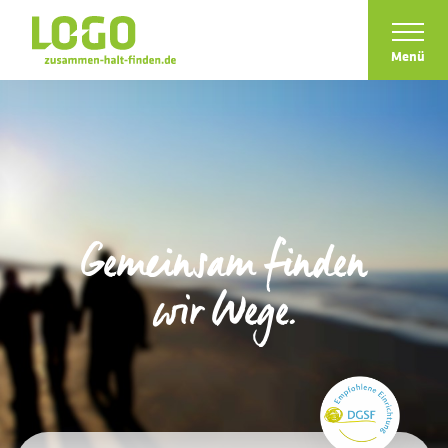
Menü
Für Familien
Wobei hilft LOGO?
Wie sieht die Hilfe aus?
Gemeinsam finden
Wer kann Hilfe beantragen?
wir Wege.
Ihr Weg zu unserer Hilfe
Für Fachkräfte
Hilfeformen
Was heißt „systemisch“?