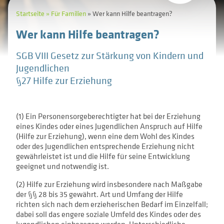
Themen
TraumaNetz - Trauma Beratung
Aufsuchende Familientherapie (AFT)
Startseite
Für Familien
Wer kann Hilfe beantragen?
Wer kann Hilfe beantragen?
Arbeitsweise
Sozialpädagogische Familienhilfe (SPFH)
Über LOGO
Was ist ein seelisches Trauma?
SGB VIII Gesetz zur Stärkung von Kindern und
Qualifikationen und Standards
Flexible Hilfen
Geschichten
Suche
Team
Jugendlichen
§27 Hilfe zur Erziehung
Rahmen, Finanzierung, Standorte
Beratung für Pflegeeltern
Projekt und Flyer
Projekte
Beratung bei strittiger Elternschaft
Presseberichte
(1) Ein Personensorgeberechtigter hat bei der Erziehung
Häufig gestellte Fragen
eines Kindes oder eines Jugendlichen Anspruch auf Hilfe
Tel. 0221 16 80 76 - 0
(Hilfe zur Erziehung), wenn eine dem Wohl des Kindes
Systemische Diagnostik
Kontakt
Kontakt
oder des Jugendlichen entsprechende Erziehung nicht
logo-koeln@logo-koeln.de
gewährleistet ist und die Hilfe für seine Entwicklung
Soziale Gruppenarbeit
geeignet und notwendig ist.
(2) Hilfe zur Erziehung wird insbesondere nach Maßgabe
Präventive Angebote und Projekte
der §§ 28 bis 35 gewährt. Art und Umfang der Hilfe
richten sich nach dem erzieherischen Bedarf im Einzelfall;
dabei soll das engere soziale Umfeld des Kindes oder des