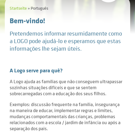
Beratung bei strittiger Elternschaft
Presseberichte
Startseite
Português
Häufig gestellte Fragen
Tel. 0221 16 80 76 - 0
Bem-vindo!
Systemische Diagnostik
Kontakt
Kontakt
logo-koeln@logo-koeln.de
Pretendemos informar resumidamente como
Soziale Gruppenarbeit
a LOGO pode ajudá-lo e esperamos que estas
informações lhe sejam úteis.
Präventive Angebote und Projekte
A Logo serve para quê?
A Logo ajuda as famílias que não conseguem ultrapassar
sozinhas situações difíceis e que se sentem
sobrecarregadas com a educação dos seus filhos.
Exemplos: discussão frequente na família, insegurança
na maneira de educar, implementar regras e limites,
mudanças comportamentais das crianças, problemas
relacionados com a escola / jardim de infância ou após a
separação dos pais.