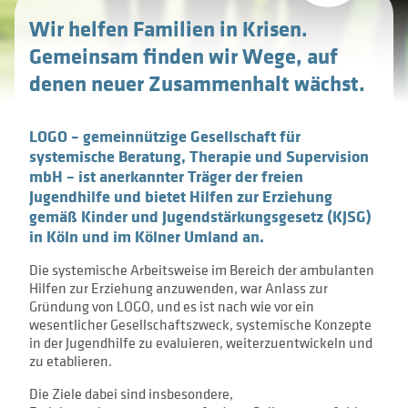
Beratung bei strittiger Elternschaft
Wir helfen Familien in Krisen.
Presseberichte
Häufig gestellte Fragen
Gemeinsam finden wir Wege, auf
Tel. 0221 16 80 76 - 0
Systemische Diagnostik
Kontakt
Kontakt
denen neuer Zusammenhalt wächst.
logo-koeln@logo-koeln.de
Soziale Gruppenarbeit
LOGO – gemeinnützige Gesellschaft für
systemische Beratung, Therapie und Supervision
Präventive Angebote und Projekte
mbH – ist anerkannter Träger der freien
Jugendhilfe und bietet Hilfen zur Erziehung
gemäß Kinder und Jugendstärkungsgesetz (KJSG)
in Köln und im Kölner Umland an.
Die systemische Arbeitsweise im Bereich der ambulanten
Hilfen zur Erziehung anzuwenden, war Anlass zur
Gründung von LOGO, und es ist nach wie vor ein
wesentlicher Gesellschaftszweck, systemische Konzepte
in der Jugendhilfe zu evaluieren, weiterzuentwickeln und
zu etablieren.
Die Ziele dabei sind insbesondere,